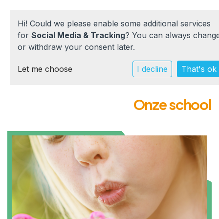
Hi! Could we please enable some additional services
for
Social Media & Tracking
? You can always chang
or withdraw your consent later.
Home
Let me choose
I decline
That's ok
Onze school
Onze school
Praktische info
Werken bij
Documenten
Contact